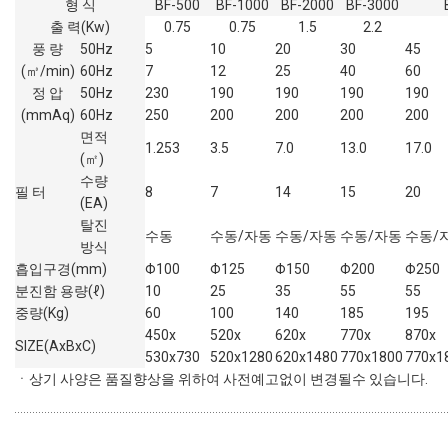
형 식
BF-500
BF-1000
BF-2000
BF-3000
출 력(Kw)
0.75
0.75
1.5
2.2
풍 량
50Hz
5
10
20
30
45
(㎥/min)
60Hz
7
12
25
40
60
정 압
50Hz
230
190
190
190
190
(mmAq)
60Hz
250
200
200
200
200
면적
1.253
3.5
7.0
13.0
17.0
(㎡)
수량
필 터
8
7
14
15
20
(EA)
탈진
수동
수동/자동
수동/자동
수동/자동
수동/
방식
흡입구경(mm)
Φ100
Φ125
Φ150
Φ200
Φ250
분진함 용량(ℓ)
10
25
35
55
55
중량(Kg)
60
100
140
185
195
450x
520x
620x
770x
870x
SIZE(AxBxC)
530x730
520x1280
620x1480
770x1800
770x1
ㆍ상기 사양은 품질향상을 위하여 사전예고없이 변경될수 있습니다.