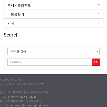
후렉시블암후드
터보송풍기
기타
Search
우양이엔지 (강신기)
경기도 화성시 남양읍 현대기아로 495
전화 : 031-434-2204 (Fax : 031-434-2919)
사업자등록번호 :
137-81-35756
개인정보관리책임자 : 정보책임자명
이메일 :wooyang1@wooyangeng.co.kr