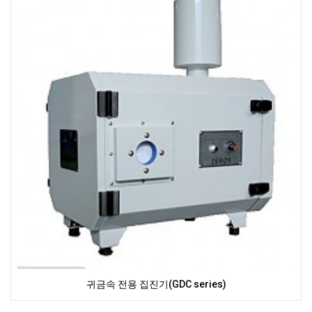
귀금속 전용 집진기(GDC series)