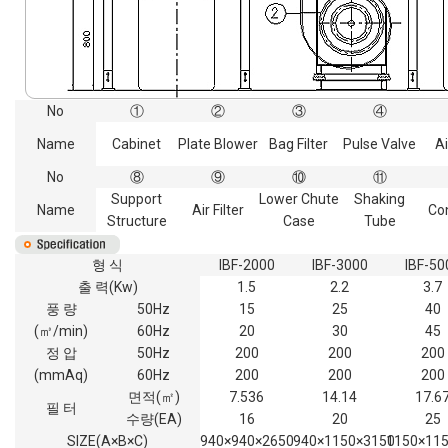
No
①
②
③
④
Name
Cabinet
Plate Blower
Bag Filter
Pulse Valve
Ai
No
⑧
⑨
⑩
⑪
Support
Lower Chute
Shaking
Name
Air Filter
Co
Structure
Case
Tube
형 식
IBF-2000
IBF-3000
IBF-50
출 력(Kw)
1.5
2.2
3.7
풍 량
50Hz
15
25
40
(㎥/min)
60Hz
20
30
45
정 압
50Hz
200
200
200
(mmAq)
60Hz
200
200
200
면적(㎡)
7.536
14.14
17.6
필 터
수량(EA)
16
20
25
SIZE(A×B×C)
940×940×2650
940×1150×3150
1150×11