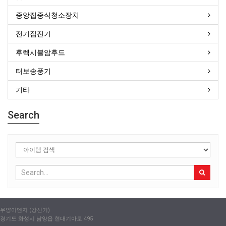
중앙집중식청소장치
전기집진기
후렉시블암후드
터보송풍기
기타
Search
우양이엔지 (강신기)
경기도 화성시 남양읍 현대기아로 495