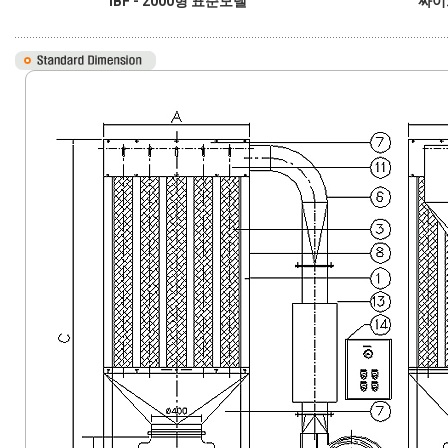
IBF - 2000형 표준모델
싸이크