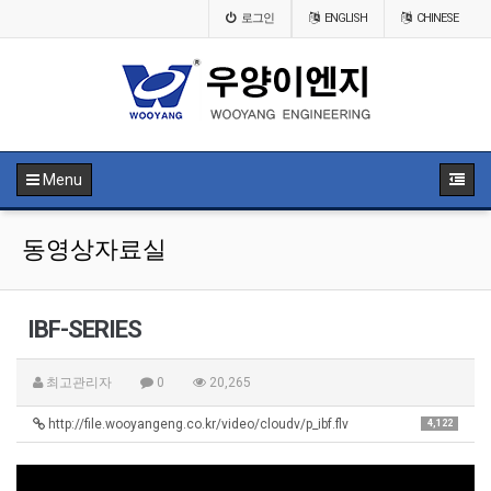
로그인
ENGLISH
CHINESE
Menu
동영상자료실
IBF-SERIES
최고관리자
0
20,265
http://file.wooyangeng.co.kr/video/cloudv/p_ibf.flv
4,122