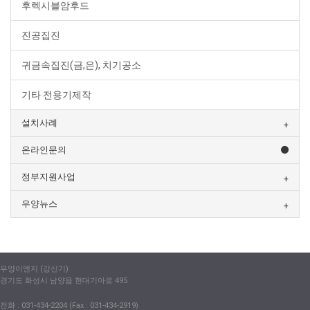
후렉시블암후드
진공집진
귀금속집진(금,은), 치기공소
기타 전용기제작
설치사례
온라인문의
정부지원사업
우양뉴스
우양이엔지 (강신기)
경기도 화성시 남양읍 현대기아로 495
전화 : 031-434-2204 (Fax : 031-434-2919)