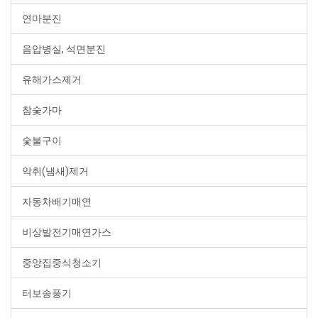
연마분진
음압병실, 석면분진
유해가스제거
참숯가마
숯불구이
악취(냄새)제거
자동차배기매연
비상발전기매연가스
중앙집중식청소기
터보송풍기