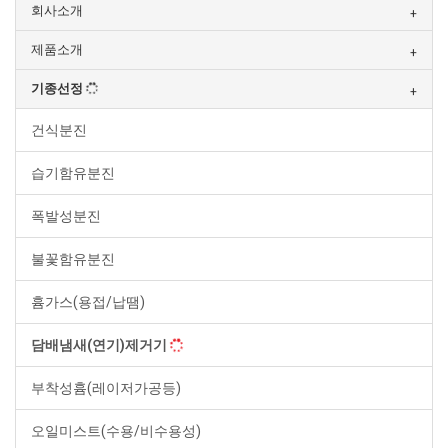
회사소개
제품소개
기종선정
건식분진
습기함유분진
폭발성분진
불꽃함유분진
흄가스(용접/납땜)
담배냄새(연기)제거기
부착성흄(레이저가공등)
오일미스트(수용/비수용성)